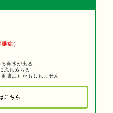
蓄膿症）
ある鼻水が出る…
に流れ落ちる…
（蓄膿症）かもしれません
はこちら