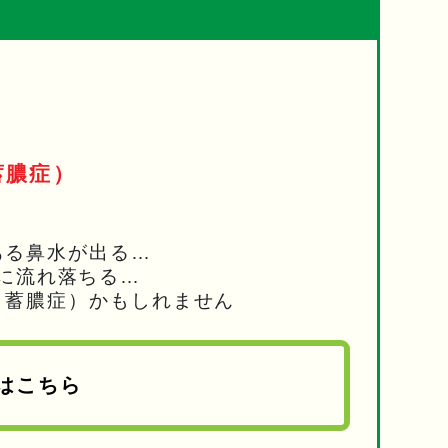
蓄膿症）
ある鼻水が出る…
に流れ落ちる…
（蓄膿症）かもしれません
はこちら