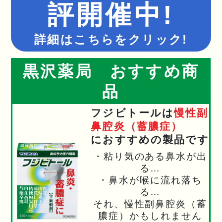
評開催中!
詳細はこちらをクリック!
黒沢薬局 おすすめ商
品
フジビトールは
慢性副
鼻腔炎（蓄膿症）
におすすめの製品です
・粘り気のある鼻水が出
る…
・鼻水が喉に流れ落ち
る…
それ、慢性副鼻腔炎（蓄
膿症）かもしれません